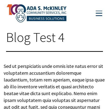
Skip
About
to
Services
content
Contact
Ada
Blog Test 4
S.
McKinley
Learn More About Our Not-
for-Profit
Sed ut perspiciatis unde omnis iste natus error sit
voluptatem accusantium doloremque
laudantium, totam rem aperiam, eaque ipsa quae
ab illo inventore veritatis et quasi architecto
beatae vitae dicta sunt explicabo. Nemo enim
ipsam voluptatem quia voluptas sit aspernatur
aut odit aut fugit, sed quia consequuntur magni